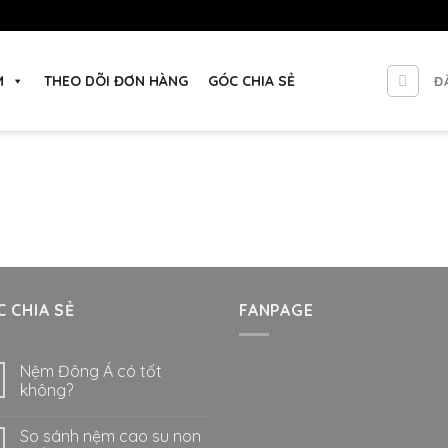
M
THEO DÕI ĐƠN HÀNG
GÓC CHIA SẺ
Đ
 CHIA SẺ
FANPAGE
Nệm Đông Á có tốt
không?
So sánh nệm cao su non