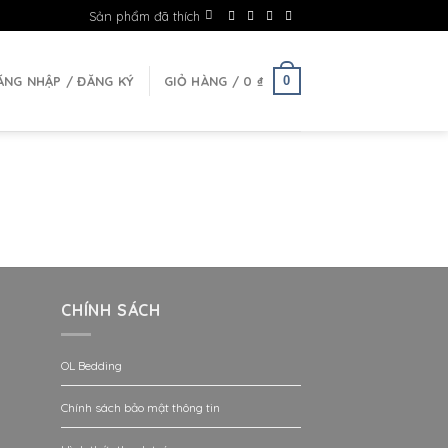
Sản phẩm đã thích
0
ĂNG NHẬP / ĐĂNG KÝ
GIỎ HÀNG /
0
₫
CHÍNH SÁCH
OL Bedding
Chính sách bảo mật thông tin