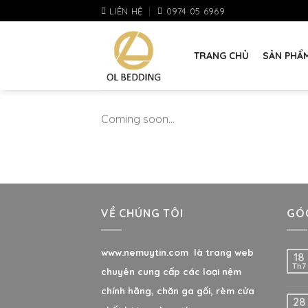
Skip
LIÊN HỆ
0974 05 6969
to
content
TRANG CHỦ
SẢN PHẨ
Coming soon…
VỀ CHÚNG TÔI
GÓC
www.nemuytin.com là trang web
18
Th7
chuyên cung cấp các loại nệm
chính hãng, chăn ga gối, rèm cửa
28