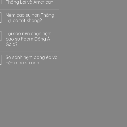
Thắng Lợi và American
Nệm cao su non Thắng
Lợi có tốt không?
Tại sao nên chọn nệm
cao su Foam Đông Á
Gold?
So sánh nệm bông ép và
nệm cao su non