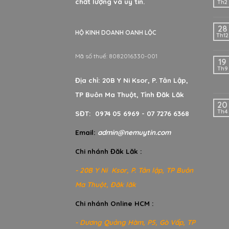
chất lượng và uy tín.
Th2
28
HỘ KINH DOANH OANH LỘC
Th12
Mã số thuế: 8082016330-001
19
Th9
Địa chỉ: 20B Y Ni Ksor, P. Tân Lập,
TP Buôn Ma Thuột, Tỉnh Đăk Lăk
20
Th4
SĐT: 0974 05 6969 - 07 7276 6368
Email:
admin@nemuytin.com
Chi nhánh Đăk Lăk :
- 20B Y Ni Ksor, P. Tân lập, TP Buôn
Ma Thuột, Đăk lăk
Chi nhánh Online HCM :
- Dương Quảng Hàm, P5, Gò Vấp, TP