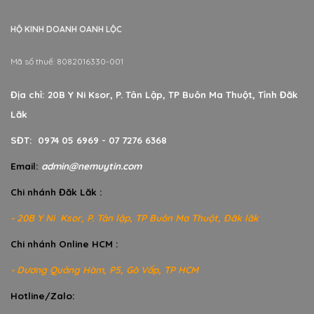
HỘ KINH DOANH OANH LỘC
Mã số thuế: 8082016330-001
Địa chỉ: 20B Y Ni Ksor, P. Tân Lập, TP Buôn Ma Thuột, Tỉnh Đăk
Lăk
SĐT: 0974 05 6969 - 07 7276 6368
Email:
admin@nemuytin.com
Chi nhánh Đăk Lăk :
- 20B Y Ni Ksor, P. Tân lập, TP Buôn Ma Thuột, Đăk lăk
Chi nhánh Online HCM :
- Dương Quảng Hàm, P5, Gò Vấp, TP HCM
Hotline/Zalo: