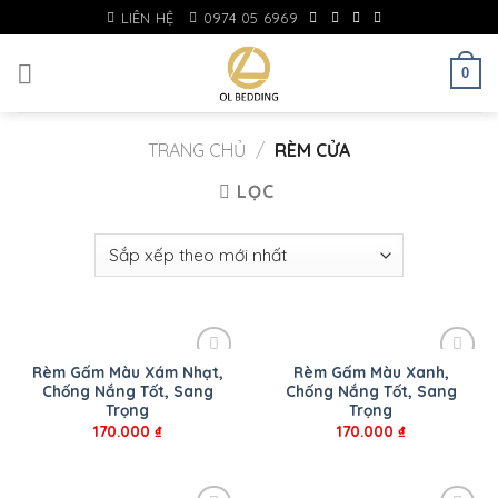
Skip
LIÊN HỆ
0974 05 6969
to
content
0
TRANG CHỦ
/
RÈM CỬA
LỌC
Rèm Gấm Màu Xám Nhạt,
Rèm Gấm Màu Xanh,
Chống Nắng Tốt, Sang
Chống Nắng Tốt, Sang
Trọng
Trọng
170.000
₫
170.000
₫