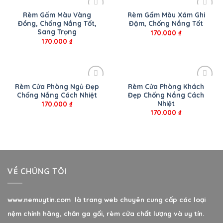
Rèm Gấm Màu Vàng
Rèm Gấm Màu Xám Ghi
Đồng, Chống Nắng Tốt,
Đậm, Chống Nắng Tốt
Sang Trọng
170.000
₫
170.000
₫
Rèm Cửa Phòng Ngủ Đẹp
Rèm Cửa Phòng Khách
Chống Nắng Cách Nhiệt
Đẹp Chống Nắng Cách
Nhiệt
170.000
₫
170.000
₫
VỀ CHÚNG TÔI
www.nemuytin.com là trang web chuyên cung cấp các loại
nệm chính hãng, chăn ga gối, rèm cửa chất lượng và uy tín.