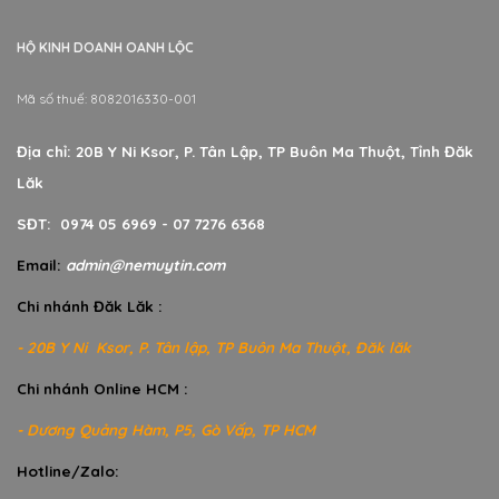
HỘ KINH DOANH OANH LỘC
Mã số thuế: 8082016330-001
Địa chỉ: 20B Y Ni Ksor, P. Tân Lập, TP Buôn Ma Thuột, Tỉnh Đăk
Lăk
SĐT: 0974 05 6969 - 07 7276 6368
Email:
admin@nemuytin.com
Chi nhánh Đăk Lăk :
- 20B Y Ni Ksor, P. Tân lập, TP Buôn Ma Thuột, Đăk lăk
Chi nhánh Online HCM :
- Dương Quảng Hàm, P5, Gò Vấp, TP HCM
Hotline/Zalo: