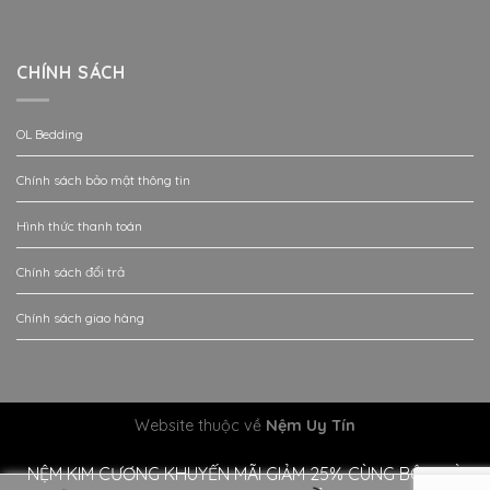
CHÍNH SÁCH
OL Bedding
Chính sách bảo mật thông tin
Hình thức thanh toán
Chính sách đổi trả
Chính sách giao hàng
Website thuộc về
Nệm Uy Tín
NỆM KIM CƯƠNG KHUYẾN MÃI GIẢM 25% CÙNG BỘ QUÀ