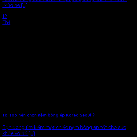
Mùa hè [...]
12
Th4
Tại sao nên chọn nệm bông ép Korea Seoul ?
Bạn đang tìm kiếm một chiếc nệm bông ép tốt cho sức
khỏe và để [...]