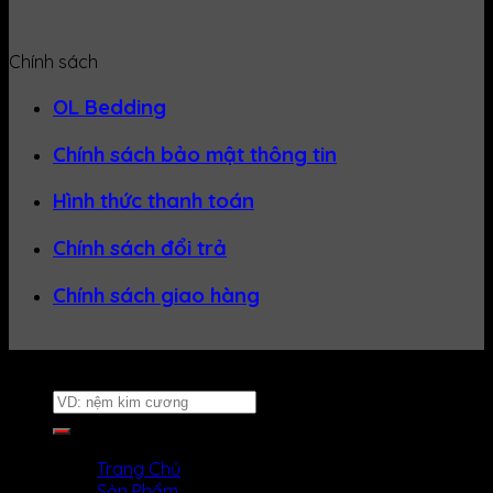
Chính sách
OL Bedding
Chính sách bảo mật thông tin
Hình thức thanh toán
Chính sách đổi trả
Chính sách giao hàng
Website thuộc về
Nệm Uy Tín
Tìm
kiếm:
MENU
MENU
Trang Chủ
Sản Phẩm