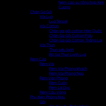
Nệm cao su tổng hợp Kim
Cương
Chăn Ga Gối
Vải Lụa
Lụa Tencel
Vải Cotton
Chăn ga gối cotton Hàn Quốc
Chăn Ga Gối Cotton Poly
Chăn Ga Gối Cotton Thắng Lợi
Vải Thun
Thun siêu lạnh
Bộ Ga Thun Lạnh Lụa
Rèm Cửa
Rèm Vải
Rèm Vải Phòng khách
Rèm Vải Phòng Ngủ
Rèm Văn Phòng
Rèm Cuốn
Rèm Lá Dọc
Rèm Cầu Vồng
Phụ Kiện Phòng Ngủ
Gối