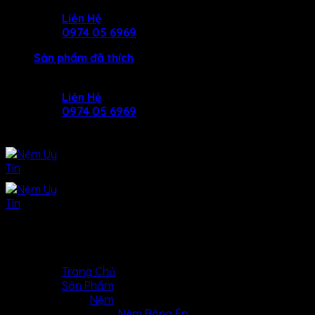
Skip
Liên Hệ
to
0974 05 6969
content
Sản phẩm đã thích
Liên Hệ
0974 05 6969
MENU
MENU
Trang Chủ
Sản Phẩm
Nệm
Nệm Bông Ép