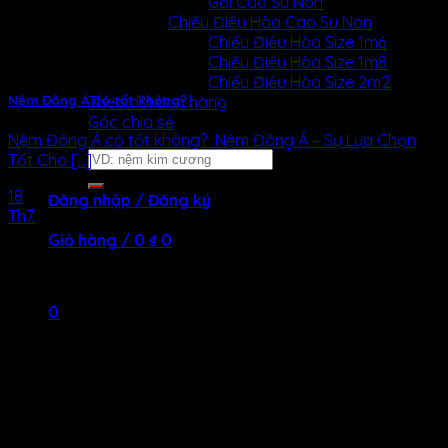
Gối Cao Su Non
Chiếu Điều Hòa Cao Su Non
Chiếu Điều Hòa Size 1m6
Chiếu Điều Hòa Size 1m8
Chiếu Điều Hòa Size 2m2
Theo dõi đơn hàng
Nệm Đông Á có tốt không?
Góc chia sẻ
Nệm Đông Á có tốt không? Nệm Đông Á – Sự Lựa Chọn
Tìm
Tốt Cho [...]
kiếm:
18
Đăng nhập / Đăng ký
Th7
Giỏ hàng /
0
₫
0
Chưa có sản phẩm trong giỏ hàng.
0
Giỏ hàng
Chưa có sản phẩm trong giỏ hàng.