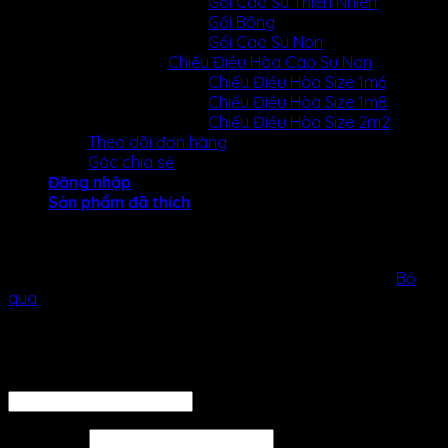
Gối Cao Su Thiên Nhiên
Gối Bông
Gối Cao Su Non
Chiếu Điều Hòa Cao Su Non
Chiếu Điều Hòa Size 1m6
Chiếu Điều Hòa Size 1m8
Chiếu Điều Hòa Size 2m2
Theo dõi đơn hàng
Góc chia sẻ
Đăng nhập
Sản phẩm đã thích
NỆM KIM CƯƠNG KHUYẾN MÃI GIẢM 25% CÙNG BỘ QUÀ
TẶNG 1 TRIỆU ĐỒNG! LIÊN HỆ NGAY ĐỂ NHẬN ƯU ĐÃI!!
Bỏ
qua
Đăng nhập
Tên tài khoản hoặc địa chỉ email
*
Mật khẩu
*