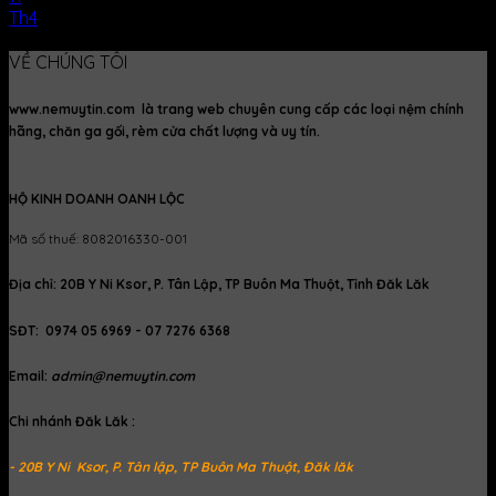
Th4
Click me!
VỀ CHÚNG TÔI
www.nemuytin.com là trang web chuyên cung cấp các loại nệm chính
hãng, chăn ga gối, rèm cửa chất lượng và uy tín.
HỘ KINH DOANH OANH LỘC
Mã số thuế: 8082016330-001
Địa chỉ: 20B Y Ni Ksor, P. Tân Lập, TP Buôn Ma Thuột, Tỉnh Đăk Lăk
SĐT: 0974 05 6969 - 07 7276 6368
Email:
admin@nemuytin.com
Chi nhánh Đăk Lăk :
- 20B Y Ni Ksor, P. Tân lập, TP Buôn Ma Thuột, Đăk lăk