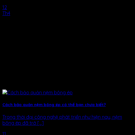
12
Th4
Cách bảo quản nệm bông ép có thể bạn chưa biết?
Trong thời đại công nghệ phát triển như hiện nay, nệm
bông ép đã trở [...]
11