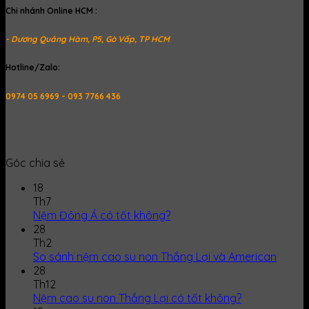
Chi nhánh Online HCM :
- Dương Quảng Hàm, P5, Gò Vấp, TP HCM
Hotline/Zalo:
0974 05 6969 - 093 7766 436
Góc chia sẻ
18
Th7
Nệm Đông Á có tốt không?
28
Th2
So sánh nệm cao su non Thắng Lợi và American
28
Th12
Nệm cao su non Thắng Lợi có tốt không?