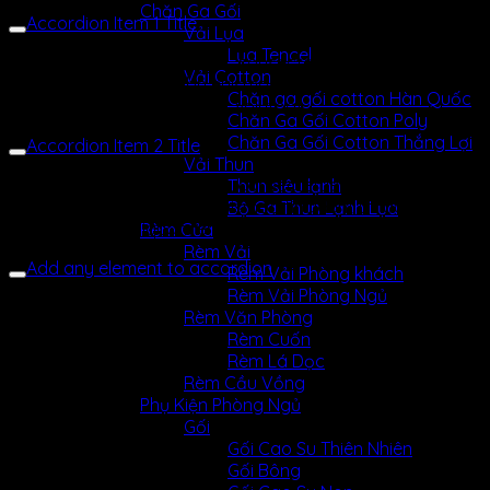
Chăn Ga Gối
Accordion Item 1 Title
Vải Lụa
Lụa Tencel
Lorem ipsum dolor sit amet, consectetuer adipiscing elit,
Vải Cotton
sed diam nonummy nibh euismod tincidunt ut laoreet
Chăn ga gối cotton Hàn Quốc
dolore magna aliquam erat volutpat.
Chăn Ga Gối Cotton Poly
Chăn Ga Gối Cotton Thắng Lợi
Accordion Item 2 Title
Vải Thun
Lorem ipsum dolor sit amet, consectetuer adipiscing elit,
Thun siêu lạnh
sed diam nonummy nibh euismod tincidunt ut laoreet
Bộ Ga Thun Lạnh Lụa
dolore magna aliquam erat volutpat.
Rèm Cửa
Rèm Vải
Add any element to accordion
Rèm Vải Phòng khách
Rèm Vải Phòng Ngủ
Rèm Văn Phòng
Rèm Cuốn
Rèm Lá Dọc
Rèm Cầu Vồng
Phụ Kiện Phòng Ngủ
Gối
Gối Cao Su Thiên Nhiên
Gối Bông