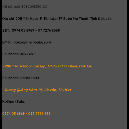
Mã số thuế: 8082016330-001
Địa chỉ: 20B Y Ni Ksor, P. Tân Lập, TP Buôn Ma Thuột, Tỉnh Đăk Lăk
SĐT: 0974 05 6969 - 07 7276 6368
Email:
admin@nemuytin.com
Chi nhánh Đăk Lăk :
- 20B Y Ni Ksor, P. Tân lập, TP Buôn Ma Thuột, Đăk lăk
Chi nhánh Online HCM :
- Dương Quảng Hàm, P5, Gò Vấp, TP HCM
Hotline/Zalo:
0974 05 6969 - 093 7766 436