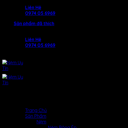
Skip
Liên Hệ
to
0974 05 6969
content
Sản phẩm đã thích
Liên Hệ
0974 05 6969
MENU
MENU
Trang Chủ
Sản Phẩm
Nệm
Nệm Bông Ép