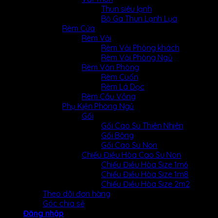
Thun siêu lạnh
Bộ Ga Thun Lạnh Lụa
Rèm Cửa
Rèm Vải
Rèm Vải Phòng khách
Rèm Vải Phòng Ngủ
Rèm Văn Phòng
Rèm Cuốn
Rèm Lá Dọc
Rèm Cầu Vồng
Phụ Kiện Phòng Ngủ
Gối
Gối Cao Su Thiên Nhiên
Gối Bông
Gối Cao Su Non
Chiếu Điều Hòa Cao Su Non
Chiếu Điều Hòa Size 1m6
Chiếu Điều Hòa Size 1m8
Chiếu Điều Hòa Size 2m2
Theo dõi đơn hàng
Góc chia sẻ
Đăng nhập