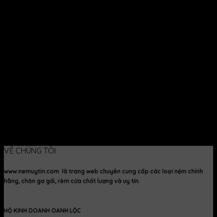
Countdown as text
Countdown as Clock
VỀ CHÚNG TÔI
www.nemuytin.com là trang web chuyên cung cấp các loại nệm chính
hãng, chăn ga gối, rèm cửa chất lượng và uy tín.
HỘ KINH DOANH OANH LỘC