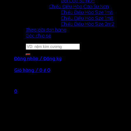
Gối Cao Su Non
Chiếu Điều Hòa Cao Su Non
Light Color
Chiếu Điều Hòa Size 1m6
Chiếu Điều Hòa Size 1m8
Chiếu Điều Hòa Size 2m2
Theo dõi đơn hàng
Góc chia sẻ
Tìm
kiếm:
Đăng nhập / Đăng ký
Giỏ hàng /
0
₫
0
Chưa có sản phẩm trong giỏ hàng.
0
Giỏ hàng
Chưa có sản phẩm trong giỏ hàng.