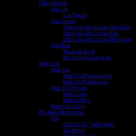
Chăn Ga Gối
Vải Lụa
Lụa Tencel
Vải Cotton
Chăn ga gối cotton Hàn Quốc
Chăn Ga Gối Cotton Poly
Chăn Ga Gối Cotton Thắng Lợi
Primary Color
Vải Thun
Thun siêu lạnh
Bộ Ga Thun Lạnh Lụa
Rèm Cửa
Rèm Vải
Rèm Vải Phòng khách
Rèm Vải Phòng Ngủ
Rèm Văn Phòng
Dark Color
Rèm Cuốn
Rèm Lá Dọc
Rèm Cầu Vồng
Phụ Kiện Phòng Ngủ
Gối
Gối Cao Su Thiên Nhiên
Gối Bông