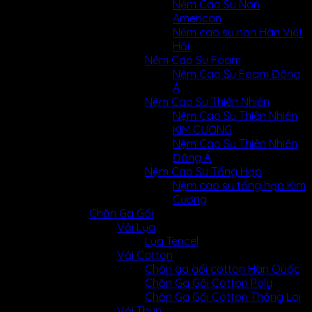
Nệm Cao Su Non
American
Nệm cao su non Hàn Việt
Hải
Nệm Cao Su Foam
Nệm Cao Su Foam Đông
Á
Nệm Cao Su Thiên Nhiên
Nệm Cao Su Thiên Nhiên
KIM CƯƠNG
Nệm Cao Su Thiên Nhiên
Đông Á
Nệm Cao Su Tổng Hợp
Nệm cao su tổng hợp Kim
Cương
Chăn Ga Gối
Vải Lụa
Lụa Tencel
Vải Cotton
Chăn ga gối cotton Hàn Quốc
Chăn Ga Gối Cotton Poly
Chăn Ga Gối Cotton Thắng Lợi
Vải Thun