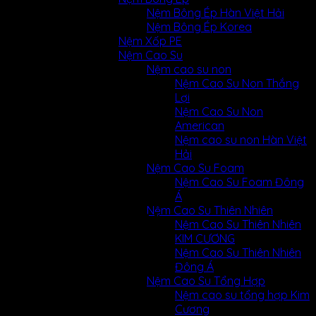
Nệm Bông Ép Hàn Việt Hải
Nệm Bông Ép Korea
Nệm Xốp PE
Nệm Cao Su
Nệm cao su non
Nệm Cao Su Non Thắng
Lợi
Nệm Cao Su Non
American
Nệm cao su non Hàn Việt
Hải
Nệm Cao Su Foam
Nệm Cao Su Foam Đông
Á
Nệm Cao Su Thiên Nhiên
COUNT DOWN
Nệm Cao Su Thiên Nhiên
KIM CƯƠNG
ELEMENT
Nệm Cao Su Thiên Nhiên
Đông Á
Nệm Cao Su Tổng Hợp
Add beautiful count downs
Nệm cao su tổng hợp Kim
anywhere on the site.
Cương