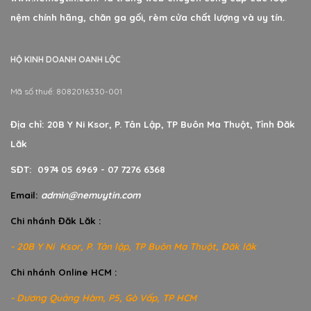
nệm chính hãng, chăn ga gối, rèm cửa chất lượng và uy tín.
HỘ KINH DOANH OANH LỘC
Mã số thuế: 8082016330-001
Địa chỉ: 20B Y Ni Ksor, P. Tân Lập, TP Buôn Ma Thuột, Tỉnh Đăk
Lăk
SĐT: 0974 05 6969 - 07 7276 6368
Email:
admin@nemuytin.com
Chi nhánh Đăk Lăk :
- 20B Y Ni Ksor, P. Tân lập, TP Buôn Ma Thuột, Đăk lăk
Chi nhánh Online HCM :
- Dương Quảng Hàm, P5, Gò Vấp, TP HCM