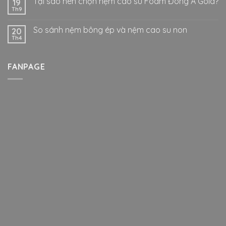
Tại sao nên chọn nệm cao su Foam Đông Á Gold?
19
Th9
So sánh nệm bông ép và nệm cao su non
20
Th4
FANPAGE