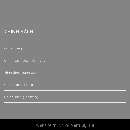
CHÍNH SÁCH
OL Bedding
Chính sách bảo mật thông tin
Hình thức thanh toán
Chính sách đổi trả
Chính sách giao hàng
Website thuộc về
Nệm Uy Tín