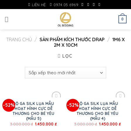
Skip
LIÊN HỆ
0974 05 6969
to
content
0
TRANG CHỦ
/
SẢN PHẨM KÍCH THƯỚC DRAP
/
1M6 X
2M X 10CM
LỌC
BỘ GA SILK LỤA MẪU
BỘ GA SILK LỤA MẪU
-52%
-52%
HOẠT HÌNH CỰC DỄ
HOẠT HÌNH CỰC DỄ
THƯƠNG CHO BÉ YÊU
THƯƠNG CHO BÉ YÊU
(MẪU 5)
(MẪU 4)
3.000.000
₫
1.450.000
₫
3.000.000
₫
1.450.000
₫