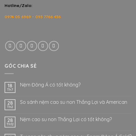
Hotline/Zalo:
0974 05 6969 - 093 7766 436
GÓC CHIA SẺ
Nệm Đông Á có tốt không?
18
Th7
So sánh nệm cao su non Thắng Lợi và American
28
Th2
Nệm cao su non Thắng Lợi có tốt không?
28
Th12