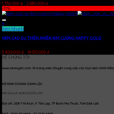
1.350.000
₫
–
2.680.000
₫
-31%
+
Xem Nhanh
NỆM CAO SU THIÊN NHIÊN KIM CƯƠNG HAPPY GOLD
Được xếp hạng
5.00
5 sao
3.900.000
₫
–
14.130.000
₫
VỀ CHÚNG TÔI
www.nemuytin.com là trang web chuyên cung cấp các loại nệm chính hãng, 
HỘ KINH DOANH OANH LỘC
Mã số thuế: 8082016330-001
Địa chỉ: 20B Y Ni Ksor, P. Tân Lập, TP Buôn Ma Thuột, Tỉnh Đăk Lăk
SĐT: 0974 05 6969 - 07 7276 6368