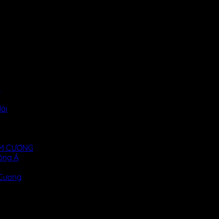
i
ải
KIM CƯƠNG
ông Á
 Cương