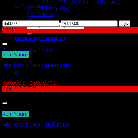
Chiếu Điều Hòa Size 2m2
Sản phẩm khác
Theo dõi đơn hàng
Góc chia sẻ
Lọc theo giá
Lọc
Tìm
-48%
kiếm:
Đăng nhập / Đăng ký
+
Giỏ hàng /
0
₫
0
Xem Nhanh
Chưa có sản phẩm trong giỏ hàng.
NỆM CAO SU NON AMERICAN
0
Được xếp hạng
5.00
5 sao
850.000
₫
–
2.500.000
₫
Giỏ hàng
-13%
Chưa có sản phẩm trong giỏ hàng.
+
Xem Nhanh
NỆM CAO SU NON THẮNG LỢI
Được xếp hạng
5.00
5 sao