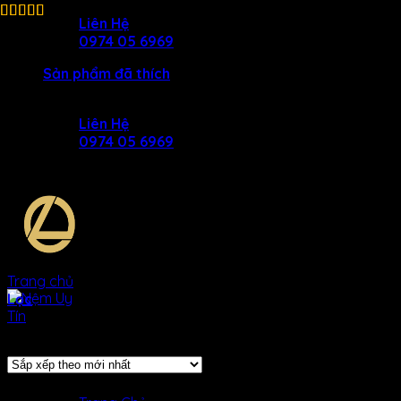
Skip
Liên Hệ
to
0974 05 6969
content
Sản phẩm đã thích
Liên Hệ
0974 05 6969
Trang chủ
/
Sản phẩm Kích Thước
/
1m x 2m x 15cm
Lọc
Hiển thị tất cả 3 kết quả
SẢN Phẩm
MENU
MENU