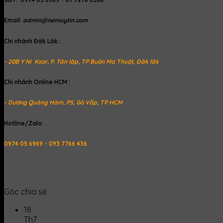
Email:
admin@nemuytin.com
Chi nhánh Đăk Lăk :
- 20B Y Ni Ksor, P. Tân lập, TP Buôn Ma Thuột, Đăk lăk
Chi nhánh Online HCM :
- Dương Quảng Hàm, P5, Gò Vấp, TP HCM
Hotline/Zalo:
0974 05 6969 - 093 7766 436
Góc chia sẻ
18
Th7