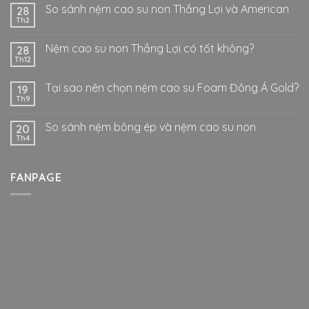
So sánh nệm cao su non Thắng Lợi và American
28
Th2
Nệm cao su non Thắng Lợi có tốt không?
28
Th12
Tại sao nên chọn nệm cao su Foam Đông Á Gold?
19
Th9
So sánh nệm bông ép và nệm cao su non
20
Th4
FANPAGE