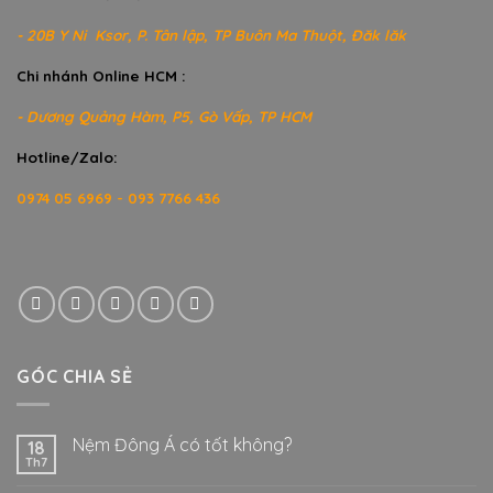
- 20B Y Ni Ksor, P. Tân lập, TP Buôn Ma Thuột, Đăk lăk
Chi nhánh Online HCM :
- Dương Quảng Hàm, P5, Gò Vấp, TP HCM
Hotline/Zalo:
0974 05 6969 - 093 7766 436
GÓC CHIA SẺ
Nệm Đông Á có tốt không?
18
Th7