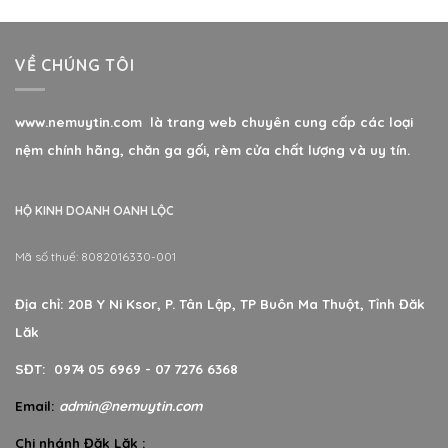
VỀ CHÚNG TÔI
www.nemuytin.com là trang web chuyên cung cấp các loại
nệm chính hãng, chăn ga gối, rèm cửa chất lượng và uy tín.
HỘ KINH DOANH OANH LỘC
Mã số thuế: 8082016330-001
Địa chỉ: 20B Y Ni Ksor, P. Tân Lập, TP Buôn Ma Thuột, Tỉnh Đăk
Lăk
SĐT: 0974 05 6969 - 07 7276 6368
Email:
admin@nemuytin.com
Chi nhánh Đăk Lăk :