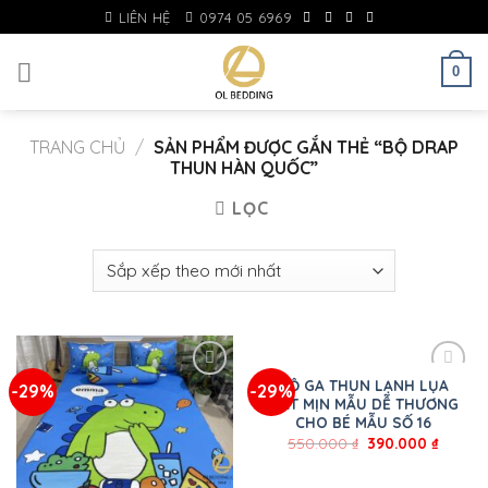
Skip
LIÊN HỆ
0974 05 6969
to
content
0
TRANG CHỦ
/
SẢN PHẨM ĐƯỢC GẮN THẺ “BỘ DRAP
THUN HÀN QUỐC”
LỌC
BỘ GA THUN LẠNH LỤA
-29%
-29%
MÁT MỊN MẪU DỄ THƯƠNG
CHO BÉ MẪU SỐ 16
550.000
₫
390.000
₫