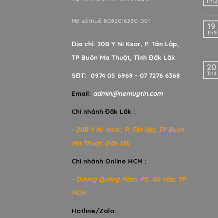
Th12
Mã số thuế: 8082016330-001
19
Th9
Địa chỉ: 20B Y Ni Ksor, P. Tân Lập,
TP Buôn Ma Thuột, Tỉnh Đăk Lăk
20
Th4
SĐT: 0974 05 6969 - 07 7276 6368
Email:
admin@nemuytin.com
Chi nhánh Đăk Lăk :
- 20B Y Ni Ksor, P. Tân lập, TP Buôn
Ma Thuột, Đăk lăk
Chi nhánh Online HCM :
- Dương Quảng Hàm, P5, Gò Vấp, TP
HCM
Hotline/Zalo: