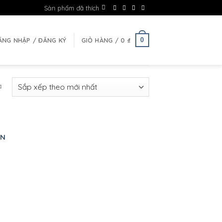
Sản phẩm đã thích
0
ĂNG NHẬP / ĐĂNG KÝ
GIỎ HÀNG /
0
₫
ả
AN