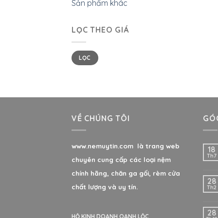
Sản phẩm khác
LỌC THEO GIÁ
LỌC
VỀ CHÚNG TÔI
GÓC
www.nemuytin.com là trang web
18
Th7
chuyên cung cấp các loại nệm
chính hãng, chăn ga gối, rèm cửa
28
chất lượng và uy tín.
Th2
28
HỘ KINH DOANH OANH LỘC