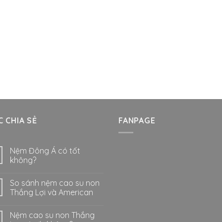
 CHIA SẺ
FANPAGE
Nệm Đông Á có tốt
không?
So sánh nệm cao su non
Thắng Lợi và American
Nệm cao su non Thắng