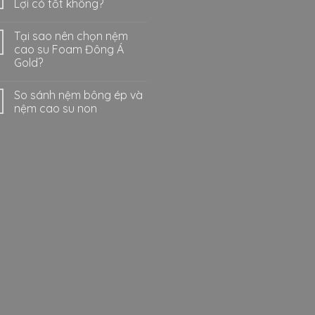
Lợi có tốt không?
Tại sao nên chọn nệm
cao su Foam Đông Á
Gold?
So sánh nệm bông ép và
nệm cao su non