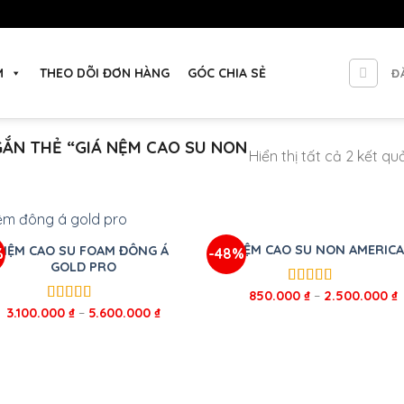
M
THEO DÕI ĐƠN HÀNG
GÓC CHIA SẺ
Đ
ẮN THẺ “GIÁ NỆM CAO SU NON
Hiển thị tất cả 2 kết qu
+
NỆM CAO SU NON AMERIC
NỆM CAO SU FOAM ĐÔNG Á
%
-48%
GOLD PRO
850.000
₫
–
2.500.000
₫
Được xếp
hạng
5.00
5
3.100.000
₫
–
5.600.000
₫
Được xếp
sao
hạng
5.00
5
sao