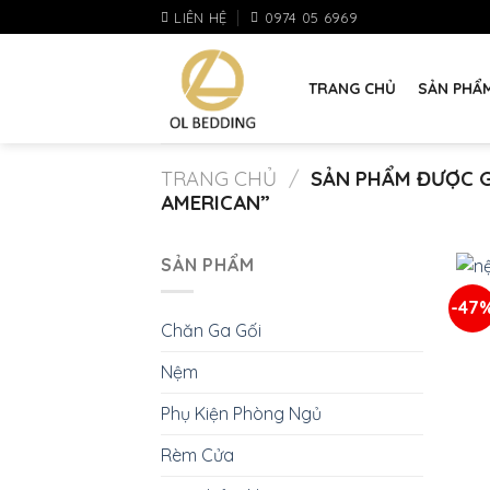
Skip
LIÊN HỆ
0974 05 6969
to
content
TRANG CHỦ
SẢN PHẨ
TRANG CHỦ
/
SẢN PHẨM ĐƯỢC G
AMERICAN”
+
SẢN PHẨM
-47
Chăn Ga Gối
Nệm
Phụ Kiện Phòng Ngủ
Rèm Cửa