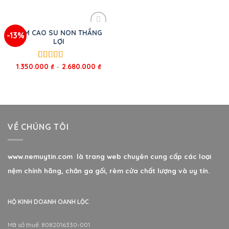
sao
sao
NỆM CAO SU NON THẮNG
-13%
LỢI
1.350.000
₫
–
2.680.000
₫
Được xếp
hạng
5.00
5
sao
VỀ CHÚNG TÔI
www.nemuytin.com là trang web chuyên cung cấp các loại
nệm chính hãng, chăn ga gối, rèm cửa chất lượng và uy tín.
HỘ KINH DOANH OANH LỘC
Mã số thuế: 8082016330-001