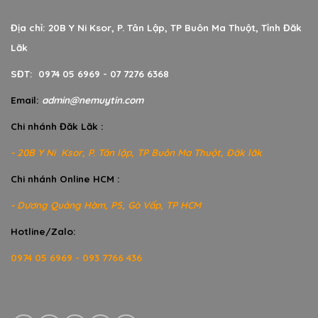
Địa chỉ: 20B Y Ni Ksor, P. Tân Lập, TP Buôn Ma Thuột, Tỉnh Đăk
Lăk
SĐT: 0974 05 6969 - 07 7276 6368
Email:
admin@nemuytin.com
Chi nhánh Đăk Lăk :
- 20B Y Ni Ksor, P. Tân lập, TP Buôn Ma Thuột, Đăk lăk
Chi nhánh Online HCM :
- Dương Quảng Hàm, P5, Gò Vấp, TP HCM
Hotline/Zalo:
0974 05 6969 - 093 7766 436