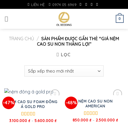
Skip
LIÊN HỆ
0974 05 6969
to
content
0
TRANG CHỦ
/
SẢN PHẨM ĐƯỢC GẮN THẺ “GIÁ NỆM
CAO SU NON THẮNG LỢI”
LỌC
NỆM CAO SU NON
NỆM CAO SU FOAM ĐÔNG
-47%
-48%
AMERICAN
Á GOLD PRO
850.000
₫
–
2.500.000
₫
Được xếp
3.100.000
₫
–
5.600.000
₫
Được xếp
hạng
5.00
5
hạng
5.00
5