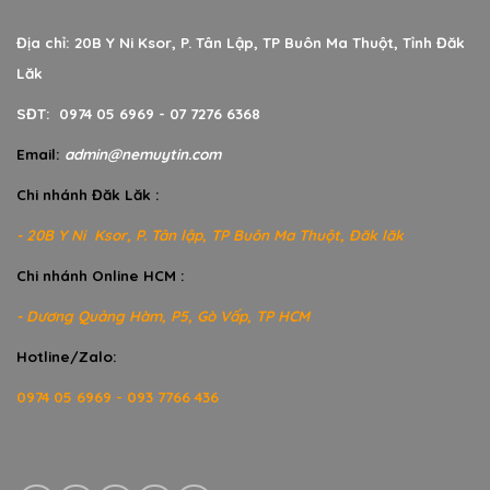
Địa chỉ: 20B Y Ni Ksor, P. Tân Lập, TP Buôn Ma Thuột, Tỉnh Đăk
Lăk
SĐT: 0974 05 6969 - 07 7276 6368
Email:
admin@nemuytin.com
Chi nhánh Đăk Lăk :
- 20B Y Ni Ksor, P. Tân lập, TP Buôn Ma Thuột, Đăk lăk
Chi nhánh Online HCM :
- Dương Quảng Hàm, P5, Gò Vấp, TP HCM
Hotline/Zalo:
0974 05 6969 - 093 7766 436