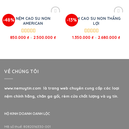
sao
sao
NỆM CAO SU NON
NỆM CAO SU NON THẮNG
-48%
-13%
AMERICAN
LỢI
850.000
₫
–
2.500.000
₫
1.350.000
₫
–
2.680.000
₫
Được xếp
Được xếp
hạng
5.00
5
hạng
5.00
5
sao
sao
VỀ CHÚNG TÔI
www.nemuytin.com là trang web chuyên cung cấp các loại
nệm chính hãng, chăn ga gối, rèm cửa chất lượng và uy tín.
HỘ KINH DOANH OANH LỘC
Mã số thuế: 8082016330-001