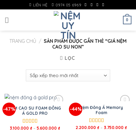
Skip
LIÊN HỆ
0974 05 6969
to
content
0
TRANG CHỦ
/
SẢN PHẨM ĐƯỢC GẮN THẺ “GIÁ NỆM
CAO SU NON”
LỌC
Nệm Đông Á Memory
NỆM CAO SU FOAM ĐÔNG
-47%
-44%
Foam
Á GOLD PRO
2.200.000
₫
–
3.750.000
₫
Được xếp
3.100.000
₫
–
5.600.000
₫
Được xếp
hạng
5.00
5
hạng
5.00
5