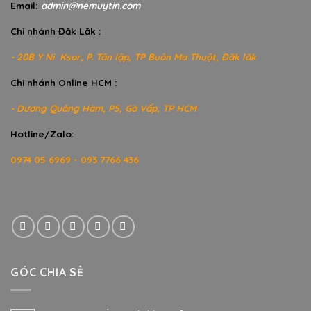
Email:
admin@nemuytin.com
Chi nhánh Đăk Lăk :
- 20B Y Ni Ksor, P. Tân lập, TP Buôn Ma Thuột, Đăk lăk
Chi nhánh Online HCM :
- Dương Quảng Hàm, P5, Gò Vấp, TP HCM
Hotline/Zalo:
0974 05 6969 - 093 7766 436
GÓC CHIA SẺ