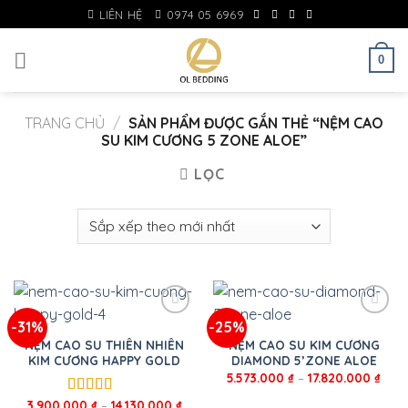
Skip
LIÊN HỆ
0974 05 6969
to
content
0
TRANG CHỦ
/
SẢN PHẨM ĐƯỢC GẮN THẺ “NỆM CAO
SU KIM CƯƠNG 5 ZONE ALOE”
LỌC
-31%
-25%
NỆM CAO SU THIÊN NHIÊN
NỆM CAO SU KIM CƯƠNG
KIM CƯƠNG HAPPY GOLD
DIAMOND 5’ZONE ALOE
5.573.000
₫
–
17.820.000
₫
3.900.000
₫
–
14.130.000
₫
Được xếp