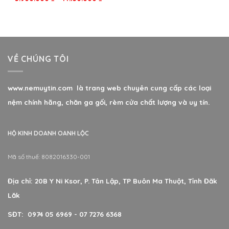
hạng
5.00
5
sao
VỀ CHÚNG TÔI
www.nemuytin.com là trang web chuyên cung cấp các loại
nệm chính hãng, chăn ga gối, rèm cửa chất lượng và uy tín.
HỘ KINH DOANH OANH LỘC
Mã số thuế: 8082016330-001
Địa chỉ: 20B Y Ni Ksor, P. Tân Lập, TP Buôn Ma Thuột, Tỉnh Đăk
Lăk
SĐT: 0974 05 6969 - 07 7276 6368