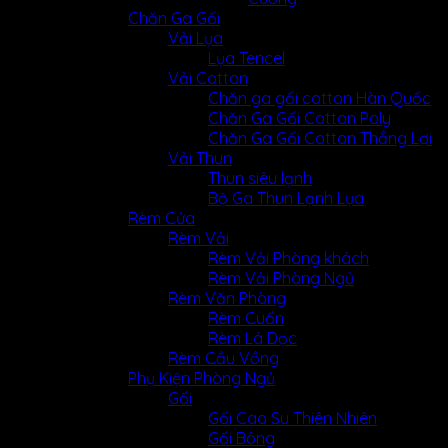
Chăn Ga Gối
Vải Lụa
Lụa Tencel
Vải Cotton
Chăn ga gối cotton Hàn Quốc
Chăn Ga Gối Cotton Poly
Chăn Ga Gối Cotton Thắng Lợi
Vải Thun
Thun siêu lạnh
Bộ Ga Thun Lạnh Lụa
Rèm Cửa
Rèm Vải
Rèm Vải Phòng khách
Rèm Vải Phòng Ngủ
Rèm Văn Phòng
Rèm Cuốn
Rèm Lá Dọc
Rèm Cầu Vồng
Phụ Kiện Phòng Ngủ
Gối
Gối Cao Su Thiên Nhiên
Gối Bông