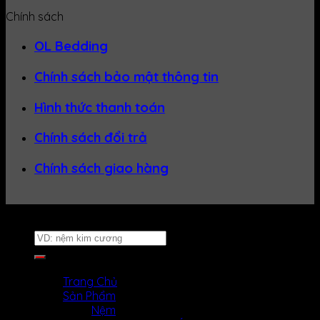
Chính sách
OL Bedding
Chính sách bảo mật thông tin
Hình thức thanh toán
Chính sách đổi trả
Chính sách giao hàng
Website thuộc về
Nệm Uy Tín
Tìm
kiếm:
MENU
MENU
Trang Chủ
Sản Phẩm
Nệm