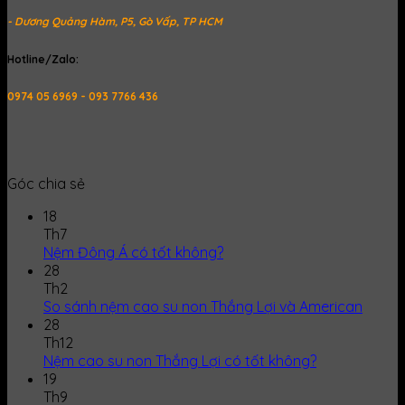
- Dương Quảng Hàm, P5, Gò Vấp, TP HCM
Hotline/Zalo:
0974 05 6969 - 093 7766 436
Góc chia sẻ
18
Th7
Nệm Đông Á có tốt không?
28
Th2
So sánh nệm cao su non Thắng Lợi và American
28
Th12
Nệm cao su non Thắng Lợi có tốt không?
19
Th9