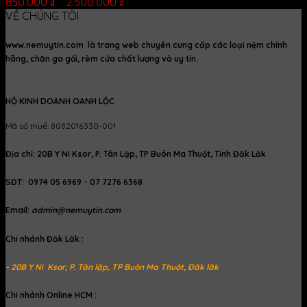
850.000
₫
–
2.500.000
₫
VỀ CHÚNG TÔI
www.nemuytin.com là trang web chuyên cung cấp các loại nệm chính
hãng, chăn ga gối, rèm cửa chất lượng và uy tín.
HỘ KINH DOANH OANH LỘC
Mã số thuế: 8082016330-001
Địa chỉ: 20B Y Ni Ksor, P. Tân Lập, TP Buôn Ma Thuột, Tỉnh Đăk Lăk
SĐT: 0974 05 6969 - 07 7276 6368
Email:
admin@nemuytin.com
Chi nhánh Đăk Lăk :
- 20B Y Ni Ksor, P. Tân lập, TP Buôn Ma Thuột, Đăk lăk
Chi nhánh Online HCM :