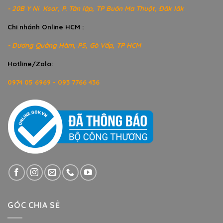
- 20B Y Ni Ksor, P. Tân lập, TP Buôn Ma Thuột, Đăk lăk
Chi nhánh Online HCM :
- Dương Quảng Hàm, P5, Gò Vấp, TP HCM
Hotline/Zalo:
0974 05 6969 - 093 7766 436
GÓC CHIA SẺ