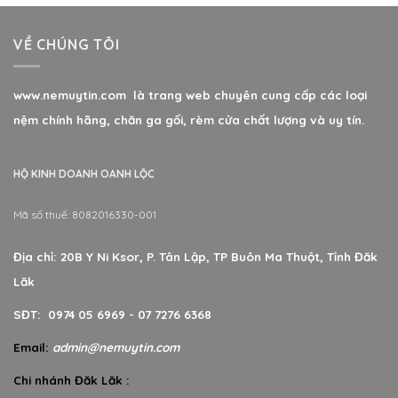
VỀ CHÚNG TÔI
www.nemuytin.com là trang web chuyên cung cấp các loại
nệm chính hãng, chăn ga gối, rèm cửa chất lượng và uy tín.
HỘ KINH DOANH OANH LỘC
Mã số thuế: 8082016330-001
Địa chỉ: 20B Y Ni Ksor, P. Tân Lập, TP Buôn Ma Thuột, Tỉnh Đăk
Lăk
SĐT: 0974 05 6969 - 07 7276 6368
Email:
admin@nemuytin.com
Chi nhánh Đăk Lăk :