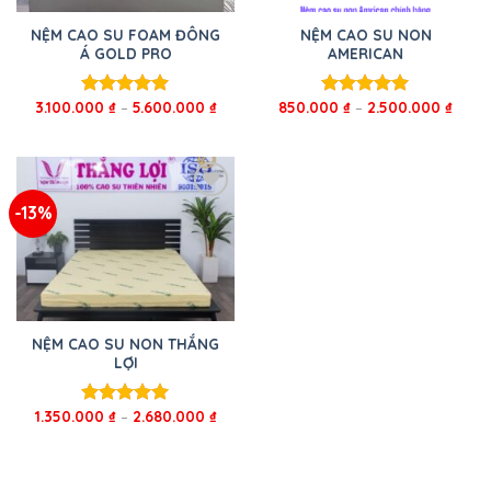
NỆM CAO SU FOAM ĐÔNG
NỆM CAO SU NON
Á GOLD PRO
AMERICAN
3.100.000
₫
–
5.600.000
₫
850.000
₫
–
2.500.000
₫
Được xếp
Được xếp
hạng
5.00
hạng
5.00
5 sao
5 sao
-13%
NỆM CAO SU NON THẮNG
LỢI
1.350.000
₫
–
2.680.000
₫
Được xếp
hạng
5.00
5 sao