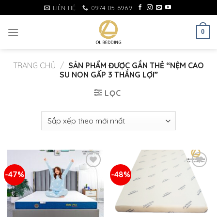
Skip
LIÊN HỆ
0974 05 6969
to
content
0
TRANG CHỦ
/
SẢN PHẨM ĐƯỢC GẮN THẺ “NỆM CAO
SU NON GẤP 3 THẮNG LỢI”
LỌC
-47%
-48%