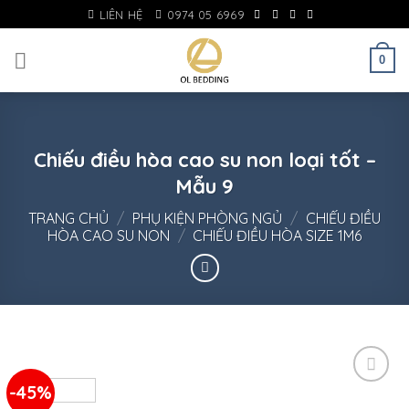
Skip
LIÊN HỆ
0974 05 6969
to
content
0
Chiếu điều hòa cao su non loại tốt –
Mẫu 9
TRANG CHỦ
/
PHỤ KIỆN PHÒNG NGỦ
/
CHIẾU ĐIỀU
HÒA CAO SU NON
/
CHIẾU ĐIỀU HÒA SIZE 1M6
-45%