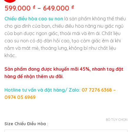
599.000
₫
–
649.000
₫
Chiếu điều hòa cao su non
là sản phẩm không thể thiếu
cho gia đình của bạn, chiếu điều hòa nâng niu giấc ngủ
của bạn được ngon giấc, thoải mái và êm ái. Chất liệu
cao su non có độ đàn hồi cao, tạo cảm giác êm ái khi
nằm và mát mẻ, thoáng lưng, không bí như chất liệu
khác..
Sản phẩm đang được khuyến mãi 45%, nhanh tay đặt
hàng để nhận thêm ưu đãi.
Hotline tư vấn và đặt hàng/ Zalo:
07 7276 6368 –
0974 05 6969
BỎ TÙY CHỌN
Size Chiếu Điều Hòa
: