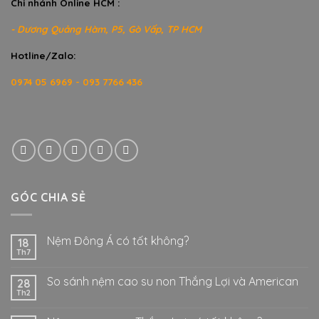
Chi nhánh Online HCM :
- Dương Quảng Hàm, P5, Gò Vấp, TP HCM
Hotline/Zalo:
0974 05 6969 - 093 7766 436
GÓC CHIA SẺ
Nệm Đông Á có tốt không?
18
Th7
So sánh nệm cao su non Thắng Lợi và American
28
Th2