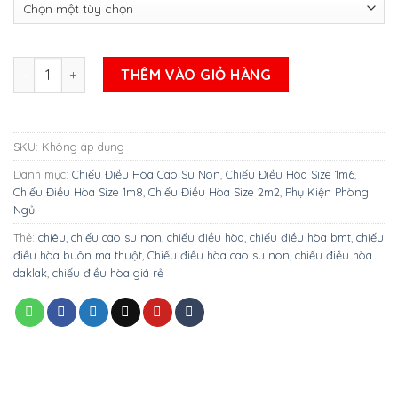
Chiếu điều hòa cao su non loại tốt - Mẫu 9 số lượng
THÊM VÀO GIỎ HÀNG
SKU:
Không áp dụng
Danh mục:
Chiếu Điều Hòa Cao Su Non
,
Chiếu Điều Hòa Size 1m6
,
Chiếu Điều Hòa Size 1m8
,
Chiếu Điều Hòa Size 2m2
,
Phụ Kiện Phòng
Ngủ
Thẻ:
chiêu
,
chiếu cao su non
,
chiếu điều hòa
,
chiếu điều hòa bmt
,
chiếu
điều hòa buôn ma thuột
,
Chiếu điều hòa cao su non
,
chiếu điều hòa
daklak
,
chiếu điều hòa giá rẻ