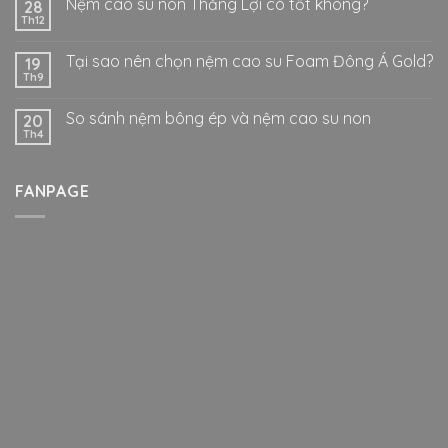
Nệm cao su non Thắng Lợi có tốt không?
28
Th12
Tại sao nên chọn nệm cao su Foam Đông Á Gold?
19
Th9
So sánh nệm bông ép và nệm cao su non
20
Th4
FANPAGE