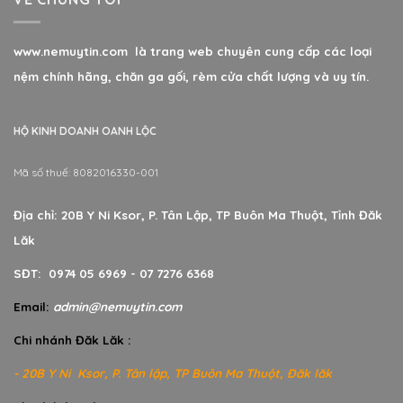
www.nemuytin.com là trang web chuyên cung cấp các loại
nệm chính hãng, chăn ga gối, rèm cửa chất lượng và uy tín.
HỘ KINH DOANH OANH LỘC
Mã số thuế: 8082016330-001
Địa chỉ: 20B Y Ni Ksor, P. Tân Lập, TP Buôn Ma Thuột, Tỉnh Đăk
Lăk
SĐT: 0974 05 6969 - 07 7276 6368
Email:
admin@nemuytin.com
Chi nhánh Đăk Lăk :
- 20B Y Ni Ksor, P. Tân lập, TP Buôn Ma Thuột, Đăk lăk