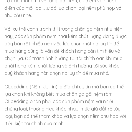
cả các thông tin về từng loại nệm, ưu điểm và nhược
điểm của mỗi loại…từ đó lựa chọn loại nệm phù hợp với
nhu cầu nhé.
Với xu thế cạnh tranh thị trường chăn ga nệm như hiện
nay, các sản phẩm nệm nhái kém chất lượng đang được
bày bán rất nhiều nên việc lựa chọn một nơi uy tín để
mua hàng cũng là vấn đề khách hàng cần tìm hiểu và
chọn lựa. Để tránh ảnh hưởng tới tài chính oan khi mua
phải hàng kém chất lượng và ảnh hưởng tới sức khỏe
quý khách hàng nên chọn nơi uy tín để mua nhé.
OLbedding (Nệm Uy Tín) là địa chỉ uy tín mà bạn có thể
lựa chọn khi không biết mua chăn ga gối nệm rèm.
OLbedding phân phối các sản phẩm nệm với nhiều
chủng loại, thương hiệu khác nhau, mức giá đắt rẻ tùy
loại, bạn có thể tham khảo và lựa chọn nệm phù hợp với
điều kiện tài chính của mình.