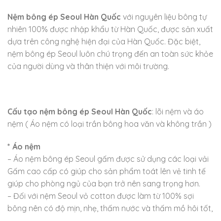
Nệm bông ép Seoul Hàn Quốc
với nguyên liệu bông tự
nhiên 100% được nhập khẩu từ Hàn Quốc, được sản xuất
dựa trên công nghệ hiện đại của Hàn Quốc. Đặc biệt,
nệm bông ép Seoul luôn chú trọng đến an toàn sức khỏe
của người dùng và thân thiện với môi trường.
Cấu tạo nệm bông ép Seoul Hàn Quốc
: lõi nệm và áo
nệm ( Áo nệm có loại trần bông hoa văn và không trần )
* Áo nệm
– Áo nệm bông ép Seoul gấm được sử dụng các loại vải
Gấm cao cấp có giúp cho sản phẩm toát lên vẻ tinh tế
giúp cho phòng ngủ của bạn trở nên sang trọng hơn.
– Đối với nệm Seoul vỏ cotton được làm từ 100% sợi
bông nên có độ mịn, nhẹ, thấm nước và thấm mồ hôi tốt,
…