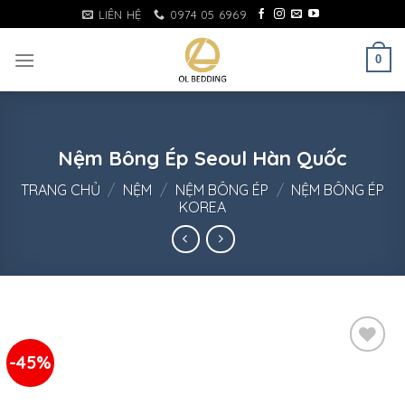
Skip
LIÊN HỆ
0974 05 6969
to
content
0
Nệm Bông Ép Seoul Hàn Quốc
TRANG CHỦ
/
NỆM
/
NỆM BÔNG ÉP
/
NỆM BÔNG ÉP
KOREA
-45%