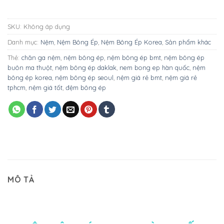
SKU:
Không áp dụng
Danh mục:
Nệm
,
Nệm Bông Ép
,
Nệm Bông Ép Korea
,
Sản phẩm khác
Thẻ:
chăn ga nệm
,
nệm bông ép
,
nệm bông ép bmt
,
nệm bông ép
buôn ma thuột
,
nệm bông ép daklak
,
nem bong ep hàn quốc
,
nệm
bông ép korea
,
nệm bông ép seoul
,
nệm giá rẻ bmt
,
nệm giá rẻ
tphcm
,
nệm giá tốt
,
đệm bông ép
MÔ TẢ