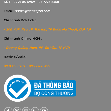
SĐT: 0974 05 6969 - 07 7276 6368
Email:
admin@nemuytin.com
Chi nhánh Đăk Lăk :
- 20B Y Ni Ksor, P. Tân lập, TP Buôn Ma Thuột, Đăk lăk
Chi nhánh Online HCM :
- Dương Quảng Hàm, P5, Gò Vấp, TP HCM
Hotline/Zalo:
0974 05 6969 - 093 7766 436