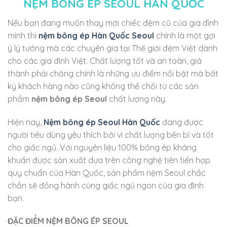
NỆM BÔNG ÉP SEOUL HÀN QUỐC
Nếu bạn đang muốn thay mới chiếc đệm cũ của gia đình
mình thì
nệm bông ép Hàn Quốc Seoul
chính là một gợi
ý lý tưởng mà các chuyên gia tại Thế giới đệm Việt dành
cho các gia đình Việt. Chất lượng tốt và an toàn, giá
thành phải chăng chính là những ưu điểm nổi bật mà bất
kỳ khách hàng nào cũng không thể chối từ các sản
phẩm
nệm bông ép Seoul
chất lượng này.
Hiện nay,
Nệm bông ép Seoul Hàn Quốc
đang được
người tiêu dùng yêu thích bởi vì chất lượng bền bỉ và tốt
cho giấc ngủ. Với nguyên liệu 100% bông ép kháng
khuẩn được sản xuất dựa trên công nghệ tiên tiến hợp
quy chuẩn của Hàn Quốc, sản phẩm nệm Seoul chắc
chắn sẽ đồng hành cùng giấc ngủ ngon của gia đình
bạn.
ĐẶC ĐIỂM NỆM BÔNG ÉP SEOUL