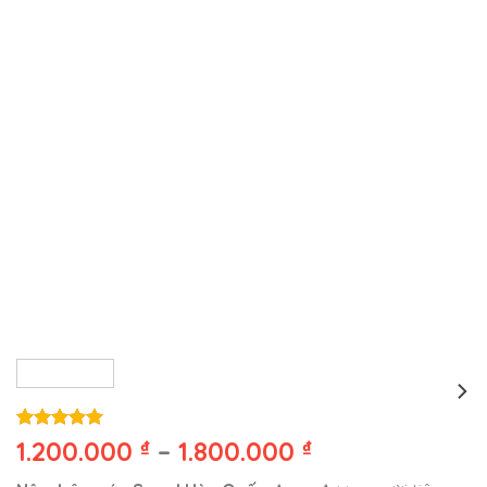
5.00
1
trên 5
1.200.000
₫
–
1.800.000
₫
dựa trên
đánh giá