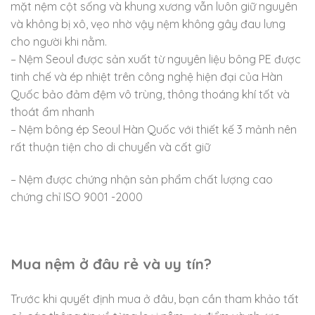
mặt nệm cột sống và khung xương vẫn luôn giữ nguyên
và không bị xô, vẹo nhờ vậy nệm không gây đau lưng
cho người khi nằm.
– Nệm Seoul được sản xuất từ nguyên liệu bông PE được
tinh chế và ép nhiệt trên công nghệ hiện đại của Hàn
Quốc bảo đảm đệm vô trùng, thông thoáng khí tốt và
thoát ẩm nhanh
– Nệm bông ép Seoul Hàn Quốc với thiết kế 3 mảnh nên
rất thuận tiện cho di chuyển và cất giữ
– Nệm được chứng nhận sản phẩm chất lượng cao
chứng chỉ ISO 9001 -2000
Mua nệm ở đâu rẻ và uy tín?
Trước khi quyết định mua ở đâu, bạn cần tham khảo tất