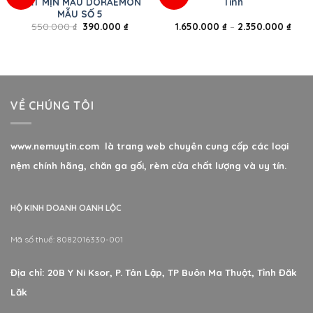
MÁT MỊN MẪU DORAEMON
Tính
MẪU SỐ 5
550.000
₫
390.000
₫
1.650.000
₫
–
2.350.000
₫
VỀ CHÚNG TÔI
www.nemuytin.com là trang web chuyên cung cấp các loại
nệm chính hãng, chăn ga gối, rèm cửa chất lượng và uy tín.
HỘ KINH DOANH OANH LỘC
Mã số thuế: 8082016330-001
Địa chỉ: 20B Y Ni Ksor, P. Tân Lập, TP Buôn Ma Thuột, Tỉnh Đăk
Lăk