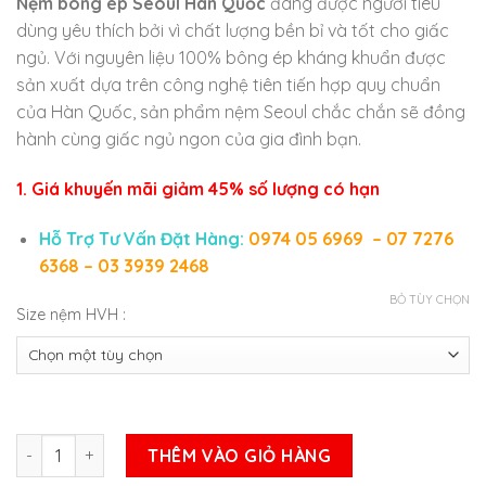
Nệm bông ép Seoul Hàn Quốc
đang được người tiêu
dùng yêu thích bởi vì chất lượng bền bỉ và tốt cho giấc
ngủ. Với nguyên liệu 100% bông ép kháng khuẩn được
sản xuất dựa trên công nghệ tiên tiến hợp quy chuẩn
của Hàn Quốc, sản phẩm nệm Seoul chắc chắn sẽ đồng
hành cùng giấc ngủ ngon của gia đình bạn.
1. Giá khuyến mãi giảm 45% số lượng có hạn
Hỗ Trợ Tư Vấn Đặt Hàng:
0974 05 6969 – 07 7276
6368 – 03 3939 2468
BỎ TÙY CHỌN
Size nệm HVH
:
Nệm Bông Ép Seoul Hàn Quốc số lượng
THÊM VÀO GIỎ HÀNG