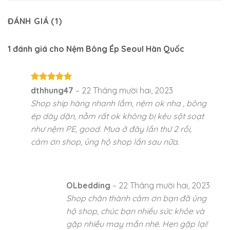
ĐÁNH GIÁ (1)
1 đánh giá cho
Nệm Bông Ép Seoul Hàn Quốc
Được xếp
dthhung47
–
22 Tháng mười hai, 2023
hạng
5
5
Shop ship hàng nhanh lắm, nệm ok nha , bông
sao
ép dày dặn, nằm rất ok không bị kêu sột soạt
như nệm PE, good. Mua ở đây lần thứ 2 rồi,
cảm ơn shop, ủng hộ shop lần sau nữa.
OLbedding
–
22 Tháng mười hai, 2023
Shop chân thành cảm ơn bạn đã ủng
hộ shop, chúc bạn nhiều sức khỏe và
gặp nhiều may mắn nhé. Hẹn gặp lại!