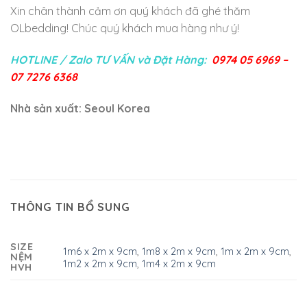
Xin chân thành cảm ơn quý khách đã ghé thăm
OLbedding! Chúc quý khách mua hàng như ý!
HOTLINE / Zalo TƯ VẤN và Đặt Hàng:
0974 05 6969 –
07 7276 6368
Nhà sản xuất: Seoul Korea
THÔNG TIN BỔ SUNG
SIZE
1m6 x 2m x 9cm
,
1m8 x 2m x 9cm
,
1m x 2m x 9cm
,
NỆM
1m2 x 2m x 9cm
,
1m4 x 2m x 9cm
HVH