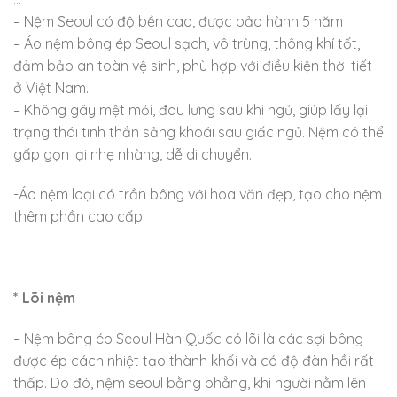
– Nệm Seoul có độ bền cao, được bảo hành 5 năm
– Áo nệm bông ép Seoul sạch, vô trùng, thông khí tốt,
đảm bảo an toàn vệ sinh, phù hợp với điều kiện thời tiết
ở Việt Nam.
– Không gây mệt mỏi, đau lưng sau khi ngủ, giúp lấy lại
trạng thái tinh thần sảng khoái sau giấc ngủ. Nệm có thể
gấp gọn lại nhẹ nhàng, dễ di chuyển.
-Áo nệm loại có trần bông với hoa văn đẹp, tạo cho nệm
thêm phần cao cấp
* Lõi nệm
– Nệm bông ép Seoul Hàn Quốc có lõi là các sợi bông
được ép cách nhiệt tạo thành khối và có độ đàn hồi rất
thấp. Do đó, nệm seoul bằng phẳng, khi người nằm lên