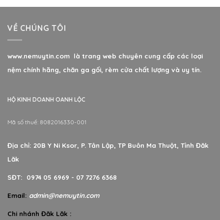
VỀ CHÚNG TÔI
www.nemuytin.com là trang web chuyên cung cấp các loại
nệm chính hãng, chăn ga gối, rèm cửa chất lượng và uy tín.
HỘ KINH DOANH OANH LỘC
Mã số thuế: 8082016330-001
Địa chỉ: 20B Y Ni Ksor, P. Tân Lập, TP Buôn Ma Thuột, Tỉnh Đăk
Lăk
SĐT: 0974 05 6969 - 07 7276 6368
Email:
admin@nemuytin.com
Chi nhánh Đăk Lăk :