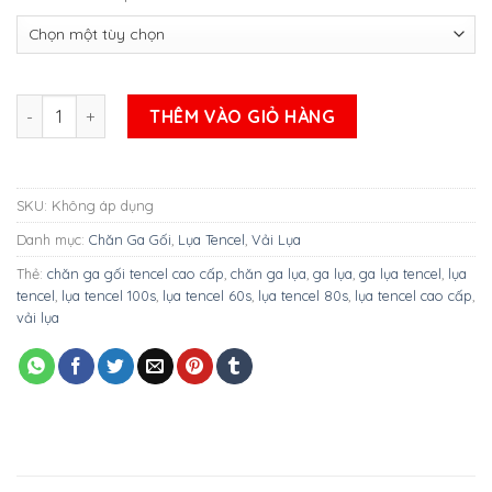
BỘ GA LỤA TENCEL CAO CẤP 60S ( Mẫu 16 ) số lượng
THÊM VÀO GIỎ HÀNG
SKU:
Không áp dụng
Danh mục:
Chăn Ga Gối
,
Lụa Tencel
,
Vải Lụa
Thẻ:
chăn ga gối tencel cao cấp
,
chăn ga lụa
,
ga lụa
,
ga lụa tencel
,
lụa
tencel
,
lụa tencel 100s
,
lụa tencel 60s
,
lụa tencel 80s
,
lụa tencel cao cấp
,
vải lụa