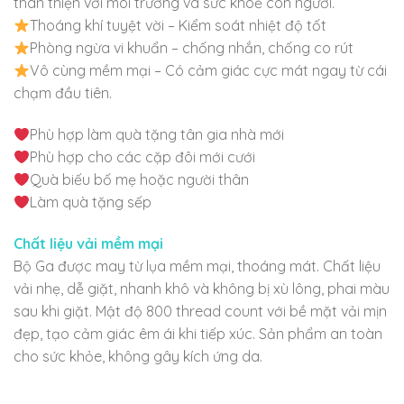
thân thiện với môi trường và sức khoẻ con người.
Thoáng khí tuyệt vời – Kiểm soát nhiệt độ tốt
Phòng ngừa vi khuẩn – chống nhắn, chống co rút
Vô cùng mềm mại – Có cảm giác cực mát ngay từ cái
chạm đầu tiên.
Phù hợp làm quà tặng tân gia nhà mới
Phù hợp cho các cặp đôi mới cưới
Quà biếu bố mẹ hoặc người thân
Làm quà tặng sếp
Chất liệu vải mềm mại
Bộ Ga được may từ lụa mềm mại, thoáng mát. Chất liệu
vải nhẹ, dễ giặt, nhanh khô và không bị xù lông, phai màu
sau khi giặt. Mật độ 800 thread count với bề mặt vải mịn
đẹp, tạo cảm giác êm ái khi tiếp xúc. Sản phẩm an toàn
cho sức khỏe, không gây kích ứng da.