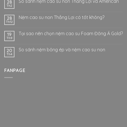
So sánh nệm cao su non Thắng Lợi và American
28
Th2
Nệm cao su non Thắng Lợi có tốt không?
28
Th12
Tại sao nên chọn nệm cao su Foam Đông Á Gold?
19
Th9
So sánh nệm bông ép và nệm cao su non
20
Th4
FANPAGE