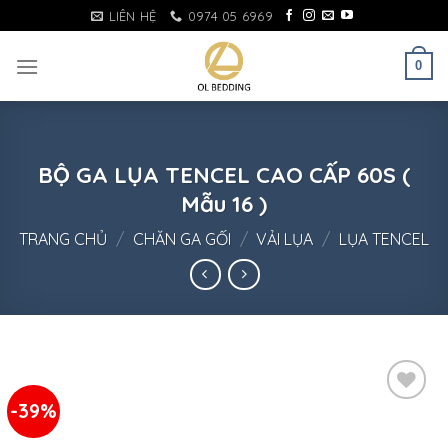
Skip
LIÊN HỆ
0974 05 6969
to
content
0
BỘ GA LỤA TENCEL CAO CẤP 60S (
Mẫu 16 )
TRANG CHỦ
/
CHĂN GA GỐI
/
VẢI LỤA
/
LỤA TENCEL
-39%