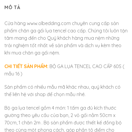
MÔ TẢ
Cửa hàng www.olbedding.com chuyên cung cấp sản
phẩm chăn ga gối lụa tencel cao cấp. Chúng tôi luôn tận
tâm mang đến cho Quý khách hàng mua nệm những
trải nghiệm tốt nhất về sản phẩm và dịch vụ kèm theo
khi mua chăn ga gối nệm.
CHI TIẾT SẢN PHẨM:
BỘ GA LỤA TENCEL CAO CẤP 60S (
mẫu 16 )
Sản phẩm có nhiều mẫu mã khác nhau, quý khách có
thể liên hệ với shop để chọn mẫu nhé.
Bộ ga lụa tencel gồm 4 món: 1 tấm ga đủ kích thước
giường theo yêu cầu của bạn, 2 vỏ gối nằm 50cm x
70cm, 1 chăn 2m . Bộ sản phẩm được thiết kế đồng bộ
theo cùng một phong cách, góp phần tô điểm cho