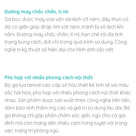
Đường may chắc chắn, tỉ mỉ
Ga bọc được may vừa vặn với kích cỡ nệm, dây thun có
độ co giãn giúp drap ôm sát nệm, tránh bị xô lệch khi
nằm. Đường may chắc chắn, tỉ mỉ, hạn chế tối đa tình
trạng bung rách, đứt chỉ trong quá trình sử dụng. Công
nghệ in kỹ thuật số hiện đại cho hình ảnh sắc nét.
Phù hợp với nhiều phong cách nội thất
Bộ ga lụa tencel cao cấp sở hữu thiết kế tinh tế với màu
sắc hài hòa, phù hợp với nhiều phong cách nội thất khác
nhau. Sản phẩm được sản xuất theo công nghệ tiên tiến,
đảm bảo tính thẩm mỹ cao và giá trị sử dụng lâu dài. Bộ
ga không chỉ góp phần chăm sóc giấc ngủ cho cả gia
đình mà còn mang đến nhiều cảm hứng tuyệt vời trong
việc trang trí phòng ngủ.