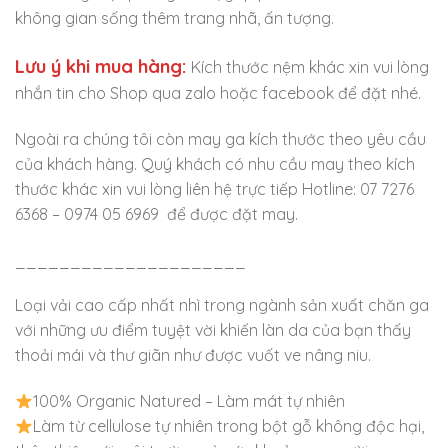
không gian sống thêm trang nhã, ấn tượng.
Lưu ý khi mua hàng:
Kích thước nệm khác xin vui lòng
nhắn tin cho Shop qua zalo hoặc facebook để đặt nhé.
Ngoài ra chúng tôi còn may ga kích thước theo yêu cầu
của khách hàng. Quý khách có nhu cầu may theo kích
thước khác xin vui lòng liên hệ trực tiếp Hotline: 07 7276
6368 – 0974 05 6969 để được đặt may.
_____________________
Loại vải cao cấp nhất nhì trong ngành sản xuất chăn ga
với những ưu điểm tuyệt vời khiến làn da của bạn thấy
thoải mái và thư giãn như được vuốt ve nâng niu.
100% Organic Natured – Làm mát tự nhiên
Làm từ cellulose tự nhiên trong bột gỗ không độc hại,