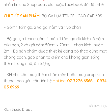
nhắn tin cho Shop qua zalo hoặc facebook để đặt nhé.
CHI TIẾT SẢN PHẨM:
BỘ GA LỤA TENCEL CAO CẤP 60S
– Gồm 1 tấm ga, 2 vỏ gối nằm và 1 vỏ chăn
– Bộ ga lụa tencel gồm 4 món: 1 tấm ga đủ kích cỡ nệm
của bạn, 2 vỏ gối nằm 50cm x 70cm, 1 chăn kích thước
2m . Bộ sản phẩm được thiết kế đồng bộ theo cùng một
phong cách, góp phần tô điểm cho không gian sống
thêm trang nhã, ấn tượng.
– KH nhu cầu may thêm chăn mền hoặc may drap kích
thước theo yêu cầu liên hệ
Hotline
:
07 7276 6368 – 0974
05 6969
BỎ TÙY CHỌN
Kích thước Drap
: