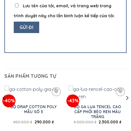
Lưu tên của tôi, email, và trang web trong
trình duyệt này cho lần bình luận kế tiếp của tôi.
SẢN PHẨM TƯƠNG TỰ
-40%
-43%
BỘ DRAP COTTON POLY
BỘ GA LỤA TENCEL CAO
MẪU SỐ 3
CẤP PHỐI BÈO REN MÀU
TRẮNG
480.000
₫
290.000
₫
4.000.000
₫
2.300.000
₫