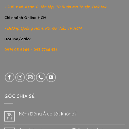
- 20B Y Ni Ksor, P. Tân lập, TP Buôn Ma Thuột, Đăk lăk
Chi nhánh Online HCM :
- Dương Quảng Hàm, P5, Gò Vấp, TP HCM
Hotline/Zalo:
0974 05 6969 - 093 7766 436
GÓC CHIA SẺ
Nệm Đông Á có tốt không?
18
Th7