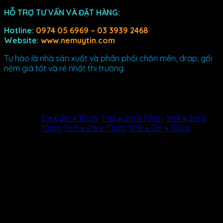
HỖ TRỢ TƯ VẤN VÀ ĐẶT HÀNG:
Hotline:
0974 05 6969 – 03 3939 2468
Website:
www.nemuytin.com
Tự hào là nhà sản xuất và phân phối chăn mền, drap, gối
nệm giá tốt và rẻ nhất thị trường
Thông tin bổ sung
Kích
1m x 2m x 10cm
,
1m2 x 2m x 10cm
,
1m4 x 2m x
thước
10cm
,
1m6 x 2m x 10cm
,
1m8 x 2m x 10cm
Drap
Đánh giá (0)
Đánh giá
Chưa có đánh giá nào.
Hãy là người đầu tiên nhận xét “BỘ GA LỤA