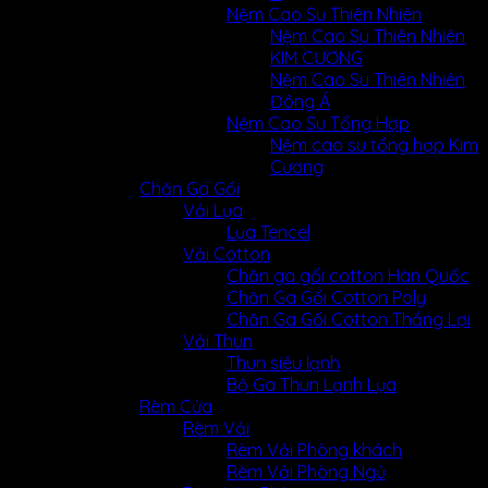
Nệm Cao Su Thiên Nhiên
Nệm Cao Su Thiên Nhiên
KIM CƯƠNG
Nệm Cao Su Thiên Nhiên
Đông Á
Nệm Cao Su Tổng Hợp
Nệm cao su tổng hợp Kim
Cương
Chăn Ga Gối
Vải Lụa
Lụa Tencel
Vải Cotton
Chăn ga gối cotton Hàn Quốc
Chăn Ga Gối Cotton Poly
Chăn Ga Gối Cotton Thắng Lợi
Vải Thun
Thun siêu lạnh
Bộ Ga Thun Lạnh Lụa
Rèm Cửa
Rèm Vải
Rèm Vải Phòng khách
Rèm Vải Phòng Ngủ