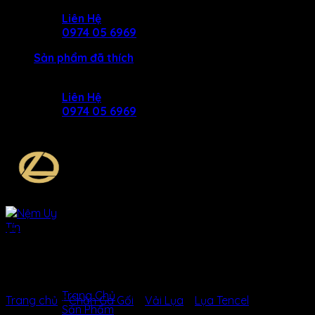
Skip
Liên Hệ
to
0974 05 6969
content
Sản phẩm đã thích
Liên Hệ
0974 05 6969
BỘ GA LỤA TENCEL HỌA
TIẾT MẪU 6
MENU
MENU
Trang Chủ
Trang chủ
/
Chăn Ga Gối
/
Vải Lụa
/
Lụa Tencel
Sản Phẩm