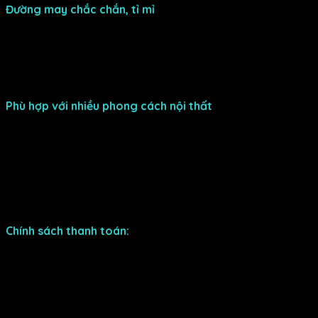
Đường may chắc chắn, tỉ mỉ
Drap bọc được may vừa vặn với kích cỡ nệm, dây thun có
độ co giãn giúp drap ôm sát nệm, tránh bị xô lệch khi nằm.
Đường may chắc chắn, tỉ mỉ, hạn chế tối đa tình trạng
bung rách, đứt chỉ trong quá trình sử dụng. Công nghệ in
kỹ thuật số hiện đại cho hình ảnh sắc nét.
Phù hợp với nhiều phong cách nội thất
Bộ ga lụa tencel họa tiết sở hữu thiết kế tinh tế với màu
sắc hài hòa, phù hợp với nhiều phong cách nội thất khác
nhau. Sản phẩm được sản xuất theo công nghệ tiên tiến,
đảm bảo tính thẩm mỹ cao và giá trị sử dụng lâu dài. Bộ
drap không chỉ góp phần chăm sóc giấc ngủ cho cả gia
đình mà còn mang đến nhiều cảm hứng tuyệt vời trong
việc trang trí phòng ngủ.
Chính sách thanh toán:
– Thanh toán dễ dàng tiện lợi thông qua internet banking
(Vietcombank, MB Bank) hoặc trực tiếp với nhân viên giao
hàng.