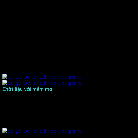
với những ưu điểm tuyệt vời khiến làn da của bạn thấy
thoải mái và thư giãn như được vuốt ve nâng niu.
⭐100% Organic Natured – Làm mát tự nhiên
⭐Làm từ cellulose tự nhiên trong bột gỗ không độc hại,
thân thiện với môi trường và sức khoẻ con người.
⭐Thoáng khí tuyệt vời – Kiểm soát nhiệt độ tốt
⭐Phòng ngừa vi khuẩn – chống nhắn, chống co rút
⭐Vô cùng mềm mại – Có cảm giác cực mát ngay từ cái
chạm đầu tiên.
Chất liệu vải mềm mại
Bộ drap được may từ lụa mềm mại, thoáng mát. Chất liệu
vải nhẹ, dễ giặt, nhanh khô và không bị xù lông, phai màu
sau khi giặt. Mật độ 800 thread count với bề mặt vải mịn
đẹp, tạo cảm giác êm ái khi tiếp xúc. Sản phẩm an toàn
cho sức khỏe, không gây kích ứng da.