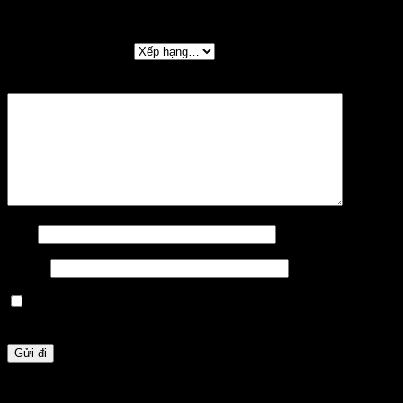
TENCEL HỌA TIẾT MẪU 6”
Đánh giá của bạn
*
Đánh giá của bạn
*
Tên
*
Email
*
Lưu tên của tôi, email, và trang web trong trình duyệt
này cho lần bình luận kế tiếp của tôi.
Sản phẩm tương tự