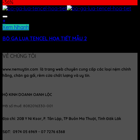
-36%
+
Xem Nhanh
BỘ GA LỤA TENCEL HỌA TIẾT MẪU 2
990.000
₫
630.000
₫
VỀ CHÚNG TÔI
www.nemuytin.com là trang web chuyên cung cấp các loại nệm chính
hãng, chăn ga gối, rèm cửa chất lượng và uy tín.
HỘ KINH DOANH OANH LỘC
Mã số thuế: 8082016330-001
Địa chỉ: 20B Y Ni Ksor, P. Tân Lập, TP Buôn Ma Thuột, Tỉnh Đăk Lăk
SĐT: 0974 05 6969 - 07 7276 6368