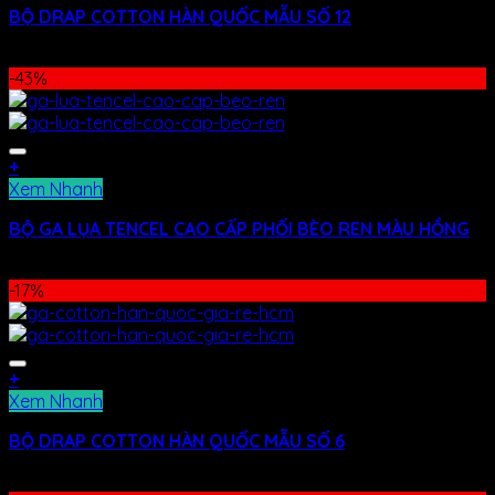
BỘ DRAP COTTON HÀN QUỐC MẪU SỐ 12
400.000
₫
–
480.000
₫
-43%
+
Xem Nhanh
BỘ GA LỤA TENCEL CAO CẤP PHỐI BÈO REN MÀU HỒNG
4.000.000
₫
2.300.000
₫
-17%
+
Xem Nhanh
BỘ DRAP COTTON HÀN QUỐC MẪU SỐ 6
400.000
₫
–
480.000
₫