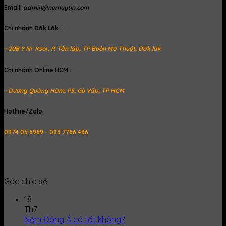
Email:
admin@nemuytin.com
Chi nhánh Đăk Lăk :
- 20B Y Ni Ksor, P. Tân lập, TP Buôn Ma Thuột, Đăk lăk
Chi nhánh Online HCM :
- Dương Quảng Hàm, P5, Gò Vấp, TP HCM
Hotline/Zalo:
0974 05 6969 - 093 7766 436
Góc chia sẻ
18
Th7
Nệm Đông Á có tốt không?