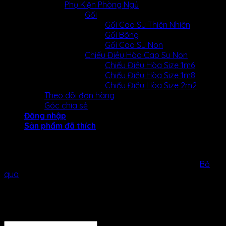
Phụ Kiện Phòng Ngủ
Gối
Gối Cao Su Thiên Nhiên
Gối Bông
Gối Cao Su Non
Chiếu Điều Hòa Cao Su Non
Chiếu Điều Hòa Size 1m6
Chiếu Điều Hòa Size 1m8
Chiếu Điều Hòa Size 2m2
Theo dõi đơn hàng
Góc chia sẻ
Đăng nhập
Sản phẩm đã thích
NỆM KIM CƯƠNG KHUYẾN MÃI GIẢM 25% CÙNG BỘ QUÀ
TẶNG 1 TRIỆU ĐỒNG! LIÊN HỆ NGAY ĐỂ NHẬN ƯU ĐÃI!!
Bỏ
qua
Đăng nhập
Tên tài khoản hoặc địa chỉ email
*