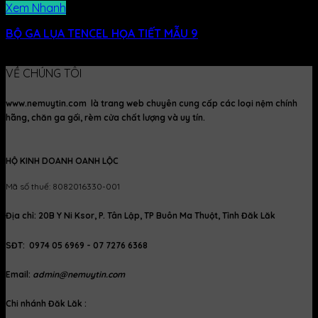
Xem Nhanh
BỘ GA LỤA TENCEL HỌA TIẾT MẪU 9
990.000
₫
630.000
₫
VỀ CHÚNG TÔI
www.nemuytin.com là trang web chuyên cung cấp các loại nệm chính
hãng, chăn ga gối, rèm cửa chất lượng và uy tín.
HỘ KINH DOANH OANH LỘC
Mã số thuế: 8082016330-001
Địa chỉ: 20B Y Ni Ksor, P. Tân Lập, TP Buôn Ma Thuột, Tỉnh Đăk Lăk
SĐT: 0974 05 6969 - 07 7276 6368
Email:
admin@nemuytin.com
Chi nhánh Đăk Lăk :