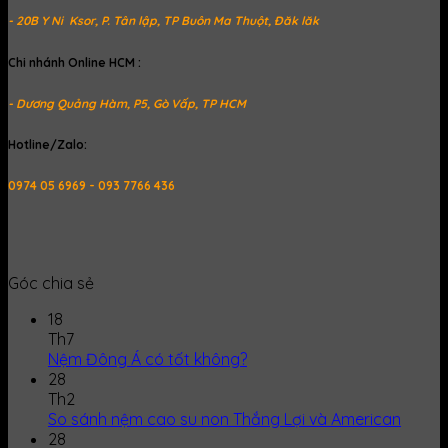
- 20B Y Ni Ksor, P. Tân lập, TP Buôn Ma Thuột, Đăk lăk
Chi nhánh Online HCM :
- Dương Quảng Hàm, P5, Gò Vấp, TP HCM
Hotline/Zalo:
0974 05 6969 - 093 7766 436
Góc chia sẻ
18
Th7
Nệm Đông Á có tốt không?
28
Th2
So sánh nệm cao su non Thắng Lợi và American
28