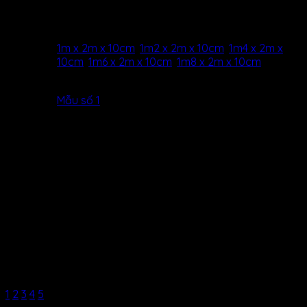
Thông tin bổ sung
Kích
1m x 2m x 10cm
,
1m2 x 2m x 10cm
,
1m4 x 2m x
thước
10cm
,
1m6 x 2m x 10cm
,
1m8 x 2m x 10cm
Drap
Mẫu sản
Mẫu số 1
phẩm
Đánh giá (0)
Đánh giá
Chưa có đánh giá nào.
Hãy là người đầu tiên nhận xét “DRAP THUN
HÀN QUỐC MẪU LÁ SỐ 3”
Đánh giá của bạn
*
1
2
3
4
5