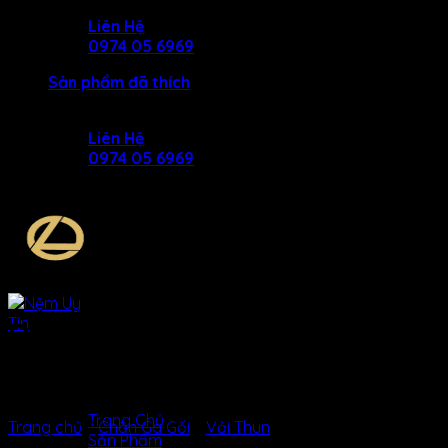
Skip
Liên Hệ
to
0974 05 6969
content
Sản phẩm đã thích
Liên Hệ
0974 05 6969
DRAP THUN HÀN QUỐC MẪU
LÁ SỐ 3
MENU
MENU
Trang Chủ
Trang chủ
/
Chăn Ga Gối
/
Vải Thun
Sản Phẩm