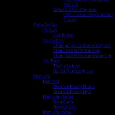
Đông Á
Nệm Cao Su Tổng Hợp
Nệm cao su tổng hợp Kim
Cương
Chăn Ga Gối
Vải Lụa
Lụa Tencel
Vải Cotton
Chăn ga gối cotton Hàn Quốc
Chăn Ga Gối Cotton Poly
Chăn Ga Gối Cotton Thắng Lợi
Vải Thun
Thun siêu lạnh
Bộ Ga Thun Lạnh Lụa
Rèm Cửa
Rèm Vải
Rèm Vải Phòng khách
Rèm Vải Phòng Ngủ
Rèm Văn Phòng
Rèm Cuốn
Rèm Lá Dọc
Rèm Cầu Vồng