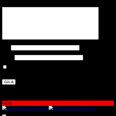
Đánh giá của bạn
*
Tên
*
Email
*
Lưu tên của tôi, email, và trang web trong trình duyệt
này cho lần bình luận kế tiếp của tôi.
Sản phẩm tương tự
-40%